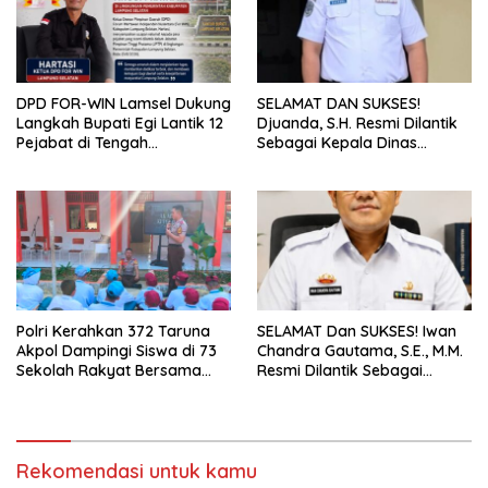
DPD FOR-WIN Lamsel Dukung
SELAMAT DAN SUKSES!
Langkah Bupati Egi Lantik 12
Djuanda, S.H. Resmi Dilantik
Pejabat di Tengah
Sebagai Kepala Dinas
Masyarakat
Perhubungan Lampung
Selatan
Polri Kerahkan 372 Taruna
SELAMAT Dan SUKSES! Iwan
Akpol Dampingi Siswa di 73
Chandra Gautama, S.E., M.M.
Sekolah Rakyat Bersama
Resmi Dilantik Sebagai
Taruna Akademi TNI
Kepala BPPRD Lamsel
Rekomendasi untuk kamu