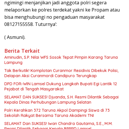
ngimingi menjanjikan jadi anggota polri segera
melaporkan ke polres terdekat yakni ke Propam atau
bisa menghubungi no pengaduan masyarakat
08127155558. Tuturnya’:
( Asmuni).
Berita Terkait
Aminudin, S.P. Nilai WFS Sosok Tepat Pimpin Karang Taruna
Lampung
Tak Berkutik! Komplotan Curanmor Residivis Dibekuk Polisi,
Delapan Aksi Curanmordi Candipuro Terungkap
DPD FOR-WIN Lamsel Dukung Langkah Bupati Egi Lantik 12
Pejabat di Tengah Masyarakat
SELAMAT DAN SUKSES! Djuanda, S.H. Resmi Dilantik Sebagai
Kepala Dinas Perhubungan Lampung Selatan
Polri Kerahkan 372 Taruna Akpol Dampingi Siswa di 73
Sekolah Rakyat Bersama Taruna Akademi TNI
SELAMAT Dan SUKSES! Iwan Chandra Gautama, S.E., M.M.
Resmi Dilantik Sebagai Kepala BPPRD Lamsel