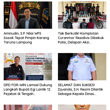
Aminudin, S.P. Nilai WFS
Tak Berkutik! Komplotan
Sosok Tepat Pimpin Karang
Curanmor Residivis Dibekuk
Taruna Lampung
Polisi, Delapan Aksi
Curanmordi Candipuro
Terungkap
DPD FOR-WIN Lamsel Dukung
SELAMAT DAN SUKSES!
Langkah Bupati Egi Lantik 12
Djuanda, S.H. Resmi Dilantik
Pejabat di Tengah
Sebagai Kepala Dinas
Masyarakat
Perhubungan Lampung
Selatan