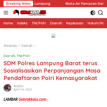
Langsung
Karang Taruna Lampung
Breaking News
Mata Air Pancuran Darmakradena
ke
konten
Home
Indeks
TNI/Polri
Daerah
Kejaksaan
Hukum/Krim
Beranda
Daerah
Daerah
,
TNI/Polri
SDM Polres Lampung Barat terus
Sosialisasikan Perpanjangan Masa
Pendaftaran Polri Kemasyarakat
Redaksi
April 14, 2023
LAMBAR
Gebrakkass.com.-