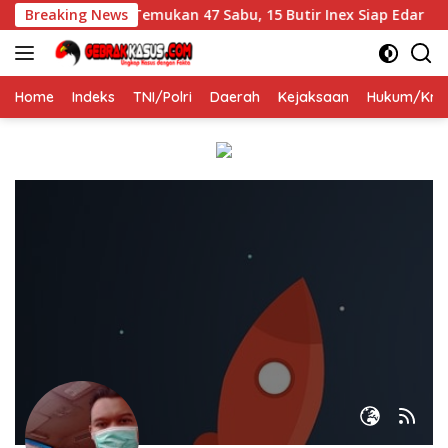
Langsung
 Dibekuk, Polisi Temukan 47 Sabu, 15 Butir Inex Siap Edar
Breaking News
ke
konten
Home
Indeks
TNI/Polri
Daerah
Kejaksaan
Hukum/Krim