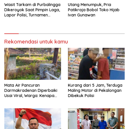
Wasit Tarkam di Purbalingga
Utang Menumpuk, Pria
Dikeroyok Saat Pimpin Laga,
Patikraja Bobol Toko Hijab
Lapor Polisi, Turnamen
Ivan Gunawan
Danlanud Cup Ditunda
Rekomendasi untuk kamu
Mata Air Pancuran
Kurang dari 5 Jam, Terduga
Darmakradenan Diperbaiki
Maling Motor di Pekalongan
Usai Viral, Warga: Kenapa
Dibekuk Polisi
Baru Sekarang?