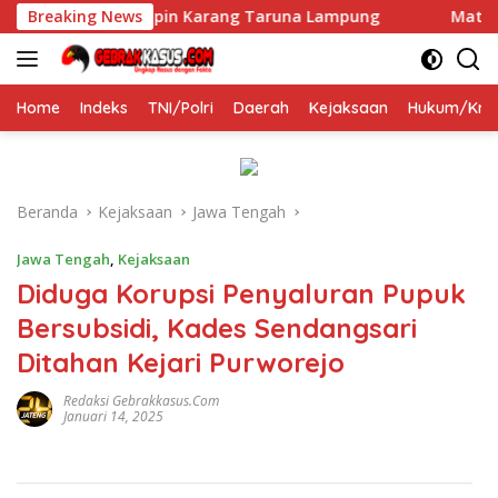
Langsung
osok Tepat Pimpin Karang Taruna Lampung
Breaking News
Mata Air Pan
ke
konten
Home
Indeks
TNI/Polri
Daerah
Kejaksaan
Hukum/Krim
Beranda
Kejaksaan
Jawa Tengah
Jawa Tengah
,
Kejaksaan
Diduga Korupsi Penyaluran Pupuk
Bersubsidi, Kades Sendangsari
Ditahan Kejari Purworejo
Redaksi Gebrakkasus.com
Januari 14, 2025