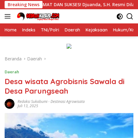
Langsung
Breaking News
SELAMAT DAN SUKSES! Djuanda, S.H. Resmi Dilantik Seba
ke
konten
Home
Indeks
TNI/Polri
Daerah
Kejaksaan
Hukum/Krim
Beranda
Daerah
Daerah
Desa wisata Agrobisnis Sawala di
Desa Parungseah
Redaksi Sukabumi
-
Destinasi Agrowisata
Juli 13, 2025