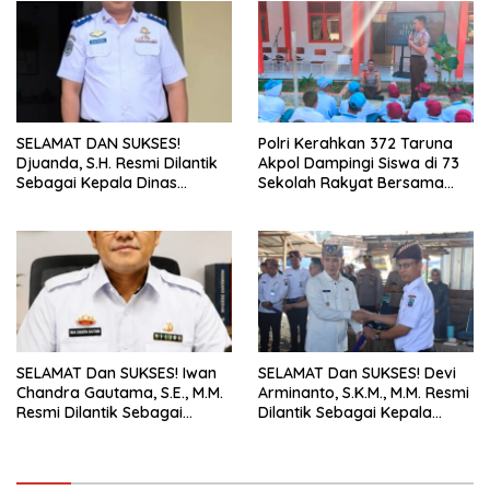
SELAMAT DAN SUKSES!
Polri Kerahkan 372 Taruna
Djuanda, S.H. Resmi Dilantik
Akpol Dampingi Siswa di 73
Sebagai Kepala Dinas
Sekolah Rakyat Bersama
Perhubungan Lampung
Taruna Akademi TNI
Selatan
SELAMAT Dan SUKSES! Iwan
SELAMAT Dan SUKSES! Devi
Chandra Gautama, S.E., M.M.
Arminanto, S.K.M., M.M. Resmi
Resmi Dilantik Sebagai
Dilantik Sebagai Kepala
Kepala BPPRD Lamsel
Dinas Kesehatan