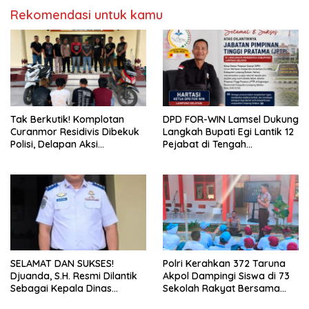
Rekomendasi untuk kamu
Tak Berkutik! Komplotan
DPD FOR-WIN Lamsel Dukung
Curanmor Residivis Dibekuk
Langkah Bupati Egi Lantik 12
Polisi, Delapan Aksi
Pejabat di Tengah
Curanmordi Candipuro
Masyarakat
Terungkap
SELAMAT DAN SUKSES!
Polri Kerahkan 372 Taruna
Djuanda, S.H. Resmi Dilantik
Akpol Dampingi Siswa di 73
Sebagai Kepala Dinas
Sekolah Rakyat Bersama
Perhubungan Lampung
Taruna Akademi TNI