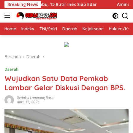
Langsung
mukan 47 Sabu, 15 Butir Inex Siap Edar
Breaking News
Aminudin, S.P. 
ke
konten
Home
Indeks
TNI/Polri
Daerah
Kejaksaan
Hukum/Krim
Beranda
Daerah
Daerah
Wujudkan Satu Data Pemkab
Lambar Gelar Diskusi Dengan BPS.
Redaksi Lampung Barat
April 15, 2025