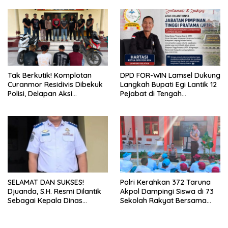
Tak Berkutik! Komplotan
DPD FOR-WIN Lamsel Dukung
Curanmor Residivis Dibekuk
Langkah Bupati Egi Lantik 12
Polisi, Delapan Aksi
Pejabat di Tengah
Curanmordi Candipuro
Masyarakat
Terungkap
SELAMAT DAN SUKSES!
Polri Kerahkan 372 Taruna
Djuanda, S.H. Resmi Dilantik
Akpol Dampingi Siswa di 73
Sebagai Kepala Dinas
Sekolah Rakyat Bersama
Perhubungan Lampung
Taruna Akademi TNI
Selatan