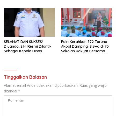
Curanmordi Candipuro
Masyarakat
Terungkap
SELAMAT DAN SUKSES!
Polri Kerahkan 372 Taruna
Djuanda, S.H. Resmi Dilantik
Akpol Dampingi Siswa di 73
Sebagai Kepala Dinas
Sekolah Rakyat Bersama
Perhubungan Lampung
Taruna Akademi TNI
Selatan
Tinggalkan Balasan
Alamat email Anda tidak akan dipublikasikan.
Ruas yang wajib
ditandai
*