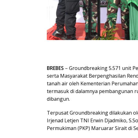
BREBES
– Groundbreaking 5.571 unit P
serta Masyarakat Berpenghasilan Rend
tanah air oleh Kementerian Perumaha
termasuk di dalamnya pembangunan ru
dibangun.
Terpusat Groundbreaking dilakukan ole
Irjenad Letjen TNI Erwin Djadmiko, S.
Permukiman (PKP) Maruarar Sirait di S