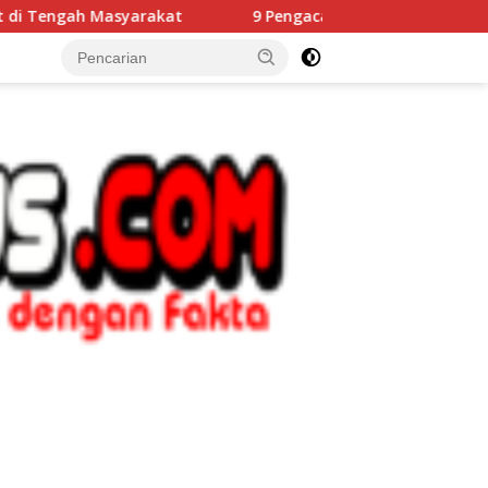
kat
9 Pengacara Dampingi Korban, Minta Penahanan Te