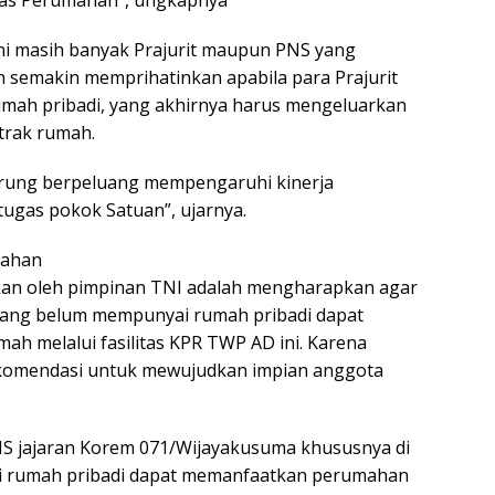
itas Perumahan”, ungkapnya
ni masih banyak Prajurit maupun PNS yang
kan semakin memprihatinkan apabila para Prajurit
mah pribadi, yang akhirnya harus mengeluarkan
ntrak rumah.
rung berpeluang mempengaruhi kinerja
ugas pokok Satuan”, ujarnya.
lahan
kukan oleh pimpinan TNI adalah mengharapkan agar
 yang belum mempunyai rumah pribadi dapat
ah melalui fasilitas KPR TWP AD ini. Karena
komendasi untuk mewujudkan impian anggota
NS jajaran Korem 071/Wijayakusuma khususnya di
i rumah pribadi dapat memanfaatkan perumahan