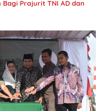
agi Prajurit TNI AD dan