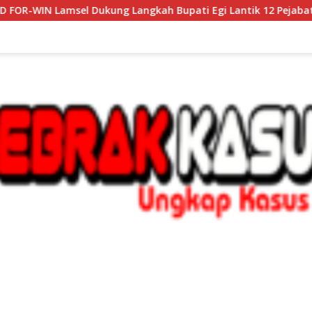
ung Langkah Bupati Egi Lantik 12 Pejabat di Tengah Masyara