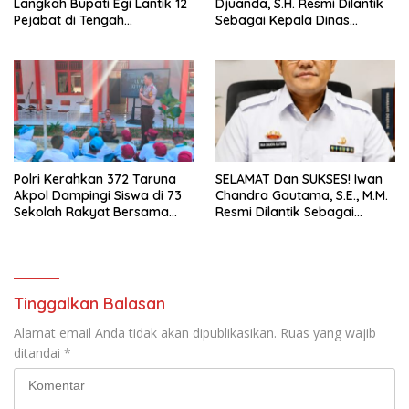
Langkah Bupati Egi Lantik 12
Djuanda, S.H. Resmi Dilantik
Pejabat di Tengah
Sebagai Kepala Dinas
Masyarakat
Perhubungan Lampung
Selatan
Polri Kerahkan 372 Taruna
SELAMAT Dan SUKSES! Iwan
Akpol Dampingi Siswa di 73
Chandra Gautama, S.E., M.M.
Sekolah Rakyat Bersama
Resmi Dilantik Sebagai
Taruna Akademi TNI
Kepala BPPRD Lamsel
Tinggalkan Balasan
Alamat email Anda tidak akan dipublikasikan.
Ruas yang wajib
ditandai
*