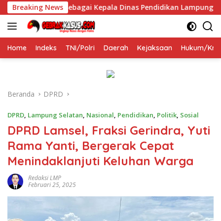
Langsung
mi Dilantik Sebagai Kepala Dinas Pendidikan Lampung Selatan
Breaking News
ke
konten
Home
Indeks
TNI/Polri
Daerah
Kejaksaan
Hukum/Krim
Beranda
DPRD
DPRD
,
Lampung Selatan
,
Nasional
,
Pendidikan
,
Politik
,
Sosial
DPRD Lamsel, Fraksi Gerindra, Yuti
Rama Yanti, Bergerak Cepat
Menindaklanjuti Keluhan Warga
Redaksi LMP
Februari 25, 2025