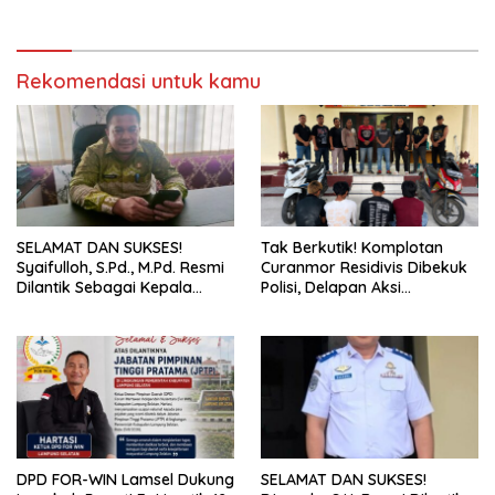
Rekomendasi untuk kamu
SELAMAT DAN SUKSES!
Tak Berkutik! Komplotan
Syaifulloh, S.Pd., M.Pd. Resmi
Curanmor Residivis Dibekuk
Dilantik Sebagai Kepala
Polisi, Delapan Aksi
Dinas Pendidikan Lampung
Curanmordi Candipuro
Selatan
Terungkap
DPD FOR-WIN Lamsel Dukung
SELAMAT DAN SUKSES!