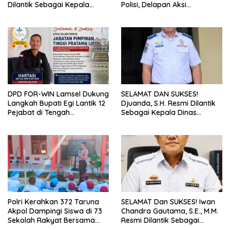
Dilantik Sebagai Kepala
Polisi, Delapan Aksi
Dinas Pendidikan Lampung
Curanmordi Candipuro
Selatan
Terungkap
DPD FOR-WIN Lamsel Dukung
SELAMAT DAN SUKSES!
Langkah Bupati Egi Lantik 12
Djuanda, S.H. Resmi Dilantik
Pejabat di Tengah
Sebagai Kepala Dinas
Masyarakat
Perhubungan Lampung
Selatan
Polri Kerahkan 372 Taruna
SELAMAT Dan SUKSES! Iwan
Akpol Dampingi Siswa di 73
Chandra Gautama, S.E., M.M.
Sekolah Rakyat Bersama
Resmi Dilantik Sebagai
Taruna Akademi TNI
Kepala BPPRD Lamsel