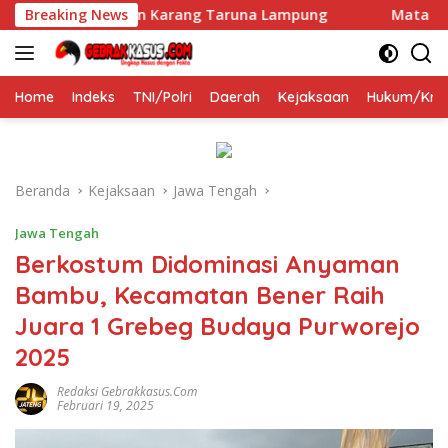
Langsung
k Tepat Pimpin Karang Taruna Lampung
Breaking News
Mata Air Pancu
ke
konten
Home
Indeks
TNI/Polri
Daerah
Kejaksaan
Hukum/Krim
Beranda
Kejaksaan
Jawa Tengah
Jawa Tengah
Berkostum Didominasi Anyaman
Bambu, Kecamatan Bener Raih
Juara 1 Grebeg Budaya Purworejo
2025
Redaksi Gebrakkasus.com
Februari 19, 2025