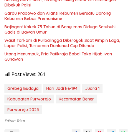
Dibekuk Polisi
Gardu Prabowo dan Aliansi Kebumen Bersatu Dorong
Kebumen Bebas Premanisme
Bajingan! Kakek 75 Tahun di Banyumas Diduga Setubuhi
Gadis di Bawah Umur
Wasit Tarkam di Purbalingga Dikeroyok Saat Pimpin Laga,
Lapor Polisi, Turnamen Danlanud Cup Ditunda
Utang Menumpuk, Pria Patikraja Bobol Toko Hijab Ivan
Gunawan
Post Views:
261
Grebeg Budaya
Hari Jadi ke-194
Juara 1
Kabupaten Purworejo
Kecamatan Bener
Purworejo 2025
Editor: Tris'n