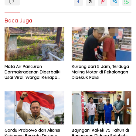
Baca Juga
Mata Air Pancuran
Kurang dari 5 Jam, Terduga
Darmakradenan Diperbaiki
Maling Motor di Pekalongan
Usai Viral, Warga: Kenapa
Dibekuk Polisi
Baru Sekarang?
Gardu Prabowo dan Aliansi
Bajingan! Kakek 75 Tahun di
Kebumen Bersatu Dorong
Banyumas Diduga Setubuhi