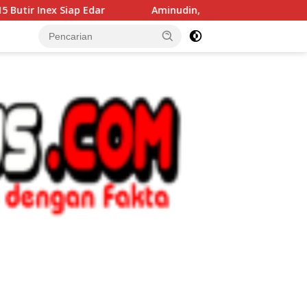
ar
Aminudin, S.P. Nilai WFS Sosok Tepat Pimpin Karan