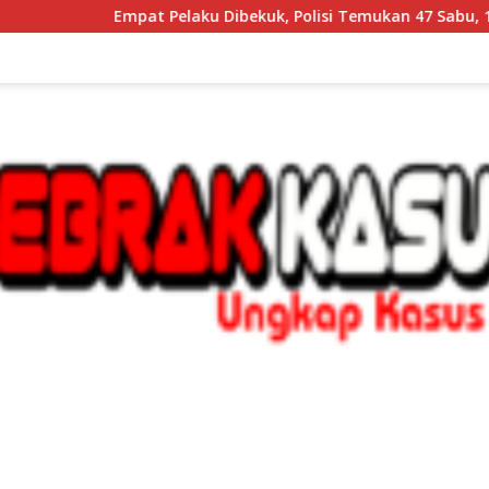
 Pelaku Dibekuk, Polisi Temukan 47 Sabu, 15 Butir Inex Siap Ed