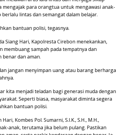
 ia mengajak para orangtua untuk mengawasi anak-
b berlalu lintas dan semangat dalam belajar.
kan bantuan polisi, tegasnya.
a Siang Hari, Kapolresta Cirebon menekankan,
an membuang sampah pada tempatnya dan
n benar dan aman.
 dan jangan menyimpan uang atau barang berharga
ahnya.
gar kita menjadi teladan bagi generasi muda dengan
arakat. Seperti biasa, masyarakat diminta segera
kan bantuan polisi.
ari, Kombes Pol. Sumarni, S.I.K., S.H., M.H.,
-anak, terutama jika belum pulang. Pastikan
an aman, serta parkir kendaraan dengan benar. Ia