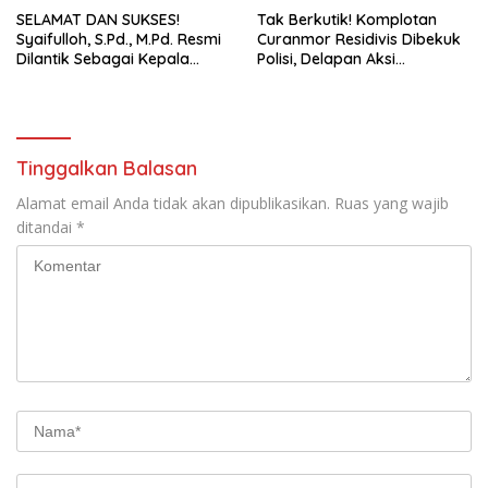
SELAMAT DAN SUKSES!
Tak Berkutik! Komplotan
Syaifulloh, S.Pd., M.Pd. Resmi
Curanmor Residivis Dibekuk
Dilantik Sebagai Kepala
Polisi, Delapan Aksi
Dinas Pendidikan Lampung
Curanmordi Candipuro
Selatan
Terungkap
Tinggalkan Balasan
Alamat email Anda tidak akan dipublikasikan.
Ruas yang wajib
ditandai
*