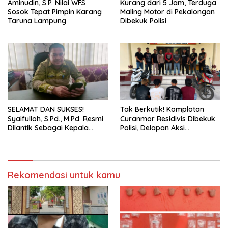
Aminudin, S.P. Nilai WFS
Kurang dari 5 Jam, Terduga
Sosok Tepat Pimpin Karang
Maling Motor di Pekalongan
Taruna Lampung
Dibekuk Polisi
SELAMAT DAN SUKSES!
Tak Berkutik! Komplotan
Syaifulloh, S.Pd., M.Pd. Resmi
Curanmor Residivis Dibekuk
Dilantik Sebagai Kepala
Polisi, Delapan Aksi
Dinas Pendidikan Lampung
Curanmordi Candipuro
Selatan
Terungkap
Rekomendasi untuk kamu