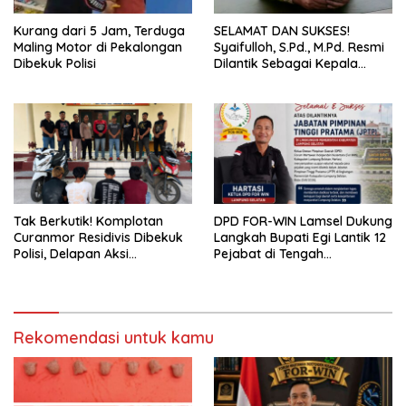
Kurang dari 5 Jam, Terduga
SELAMAT DAN SUKSES!
Maling Motor di Pekalongan
Syaifulloh, S.Pd., M.Pd. Resmi
Dibekuk Polisi
Dilantik Sebagai Kepala
Dinas Pendidikan Lampung
Selatan
Tak Berkutik! Komplotan
DPD FOR-WIN Lamsel Dukung
Curanmor Residivis Dibekuk
Langkah Bupati Egi Lantik 12
Polisi, Delapan Aksi
Pejabat di Tengah
Curanmordi Candipuro
Masyarakat
Terungkap
Rekomendasi untuk kamu