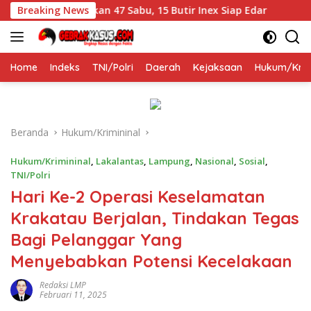
Langsung
 Polisi Temukan 47 Sabu, 15 Butir Inex Siap Edar
Breaking News
Aminu
ke
konten
Home
Indeks
TNI/Polri
Daerah
Kejaksaan
Hukum/Krim
Beranda
Hukum/Krimininal
Hukum/Krimininal
,
Lakalantas
,
Lampung
,
Nasional
,
Sosial
,
TNI/Polri
Hari Ke-2 Operasi Keselamatan
Krakatau Berjalan, Tindakan Tegas
Bagi Pelanggar Yang
Menyebabkan Potensi Kecelakaan
Redaksi LMP
Februari 11, 2025