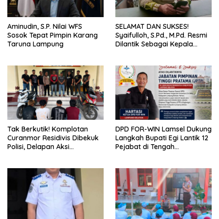
Aminudin, S.P. Nilai WFS
SELAMAT DAN SUKSES!
Sosok Tepat Pimpin Karang
Syaifulloh, S.Pd., M.Pd. Resmi
Taruna Lampung
Dilantik Sebagai Kepala
Dinas Pendidikan Lampung
Selatan
Tak Berkutik! Komplotan
DPD FOR-WIN Lamsel Dukung
Curanmor Residivis Dibekuk
Langkah Bupati Egi Lantik 12
Polisi, Delapan Aksi
Pejabat di Tengah
Curanmordi Candipuro
Masyarakat
Terungkap