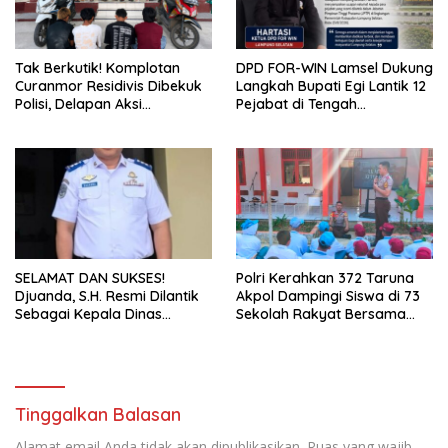
Tak Berkutik! Komplotan
DPD FOR-WIN Lamsel Dukung
Curanmor Residivis Dibekuk
Langkah Bupati Egi Lantik 12
Polisi, Delapan Aksi
Pejabat di Tengah
Curanmordi Candipuro
Masyarakat
Terungkap
SELAMAT DAN SUKSES!
Polri Kerahkan 372 Taruna
Djuanda, S.H. Resmi Dilantik
Akpol Dampingi Siswa di 73
Sebagai Kepala Dinas
Sekolah Rakyat Bersama
Perhubungan Lampung
Taruna Akademi TNI
Selatan
Tinggalkan Balasan
Alamat email Anda tidak akan dipublikasikan.
Ruas yang wajib