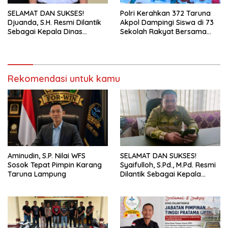
SELAMAT DAN SUKSES!
Polri Kerahkan 372 Taruna
Djuanda, S.H. Resmi Dilantik
Akpol Dampingi Siswa di 73
Sebagai Kepala Dinas
Sekolah Rakyat Bersama
Perhubungan Lampung
Taruna Akademi TNI
Selatan
Rekomendasi untuk kamu
Aminudin, S.P. Nilai WFS
SELAMAT DAN SUKSES!
Sosok Tepat Pimpin Karang
Syaifulloh, S.Pd., M.Pd. Resmi
Taruna Lampung
Dilantik Sebagai Kepala
Dinas Pendidikan Lampung
Selatan