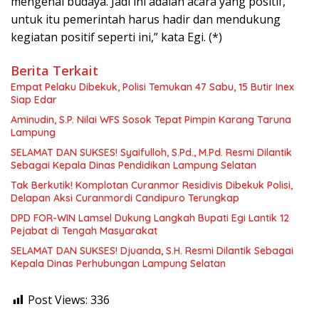
mengenal budaya. Jadi ini adalah acara yang positif,
untuk itu pemerintah harus hadir dan mendukung
kegiatan positif seperti ini,” kata Egi. (*)
Berita Terkait
Empat Pelaku Dibekuk, Polisi Temukan 47 Sabu, 15 Butir Inex
Siap Edar
Aminudin, S.P. Nilai WFS Sosok Tepat Pimpin Karang Taruna
Lampung
SELAMAT DAN SUKSES! Syaifulloh, S.Pd., M.Pd. Resmi Dilantik
Sebagai Kepala Dinas Pendidikan Lampung Selatan
Tak Berkutik! Komplotan Curanmor Residivis Dibekuk Polisi,
Delapan Aksi Curanmordi Candipuro Terungkap
DPD FOR-WIN Lamsel Dukung Langkah Bupati Egi Lantik 12
Pejabat di Tengah Masyarakat
SELAMAT DAN SUKSES! Djuanda, S.H. Resmi Dilantik Sebagai
Kepala Dinas Perhubungan Lampung Selatan
Post Views:
336