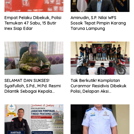
Empat Pelaku Dibekuk, Polisi
Aminudin, S.P. Nilai WFS
Temukan 47 Sabu, 15 Butir
Sosok Tepat Pimpin Karang
Inex Siap Edar
Taruna Lampung
SELAMAT DAN SUKSES!
Tak Berkutik! Komplotan
Syaifulloh, S.Pd., M.Pd. Resmi
Curanmor Residivis Dibekuk
Dilantik Sebagai Kepala
Polisi, Delapan Aksi
Dinas Pendidikan Lampung
Curanmordi Candipuro
Selatan
Terungkap