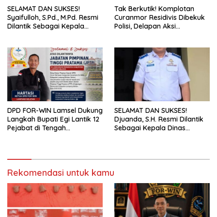
SELAMAT DAN SUKSES!
Tak Berkutik! Komplotan
Syaifulloh, S.Pd., M.Pd. Resmi
Curanmor Residivis Dibekuk
Dilantik Sebagai Kepala
Polisi, Delapan Aksi
Dinas Pendidikan Lampung
Curanmordi Candipuro
Selatan
Terungkap
DPD FOR-WIN Lamsel Dukung
SELAMAT DAN SUKSES!
Langkah Bupati Egi Lantik 12
Djuanda, S.H. Resmi Dilantik
Pejabat di Tengah
Sebagai Kepala Dinas
Masyarakat
Perhubungan Lampung
Selatan
Rekomendasi untuk kamu