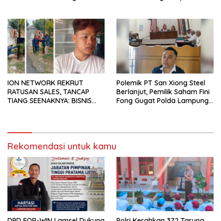
Kepala BPPRD Lamsel
Dinas Kesehatan
ION NETWORK REKRUT
Polemik PT San Xiong Steel
RATUSAN SALES, TANCAP
Berlanjut, Pemilik Saham Fini
TIANG SEENAKNYA: BISNIS
Fong Gugat Polda Lampung
DIBANGUN TANPA IZIN
Ke PN Tanjung Karang
WARGA
Rekomendasi untuk kamu
DPD FOR-WIN Lamsel Dukung
Polri Kerahkan 372 Taruna