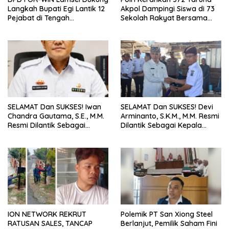
Langkah Bupati Egi Lantik 12
Akpol Dampingi Siswa di 73
Pejabat di Tengah
Sekolah Rakyat Bersama
Masyarakat
Taruna Akademi TNI
SELAMAT Dan SUKSES! Iwan
SELAMAT Dan SUKSES! Devi
Chandra Gautama, S.E., M.M.
Arminanto, S.K.M., M.M. Resmi
Resmi Dilantik Sebagai
Dilantik Sebagai Kepala
Kepala BPPRD Lamsel
Dinas Kesehatan
ION NETWORK REKRUT
Polemik PT San Xiong Steel
RATUSAN SALES, TANCAP
Berlanjut, Pemilik Saham Fini