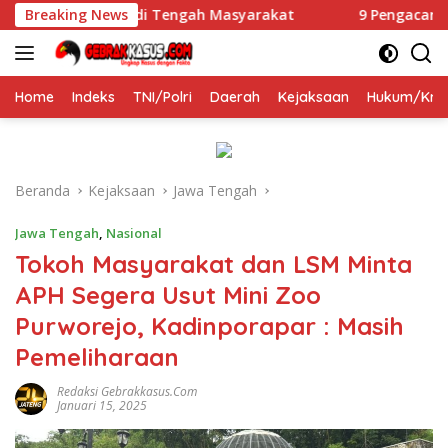
Langsung
jabat di Tengah Masyarakat
Breaking News
9 Pengacara Dampingi Kor
ke
konten
Home
Indeks
TNI/Polri
Daerah
Kejaksaan
Hukum/Krim
Beranda
Kejaksaan
Jawa Tengah
Jawa Tengah
,
Nasional
Tokoh Masyarakat dan LSM Minta
APH Segera Usut Mini Zoo
Purworejo, Kadinporapar : Masih
Pemeliharaan
Redaksi Gebrakkasus.com
Januari 15, 2025