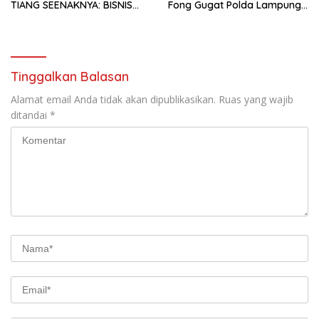
TIANG SEENAKNYA: BISNIS
Fong Gugat Polda Lampung
DIBANGUN TANPA IZIN
Ke PN Tanjung Karang
WARGA
Tinggalkan Balasan
Alamat email Anda tidak akan dipublikasikan.
Ruas yang wajib
ditandai
*