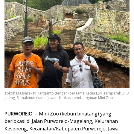
Tokoh Masyarakat Hardjanto (tengah) bersama Ketua LSM Tamperak DPD
Jateng, Sumakmun (kanan) saat di lokasi pembangunan Mini Zoo
PURWOREJO
– Mini Zoo (kebun binatang) yang
berlokasi di Jalan Purworejo-Magelang, Kelurahan
Keseneng, Kecamatan/Kabupaten Purworejo, Jawa